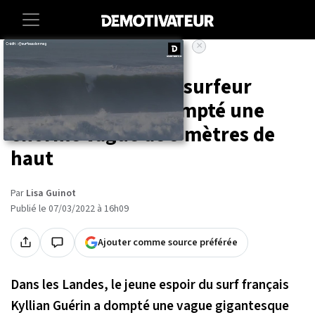
×
Accueil
Societe
Sport
Dans les Landes, le surfeur
Kyllian Guérin a dompté une
énorme vague de 5 mètres de
haut
Par
Lisa Guinot
Publié le 07/03/2022 à 16h09
Ajouter comme source préférée
Dans les Landes, le jeune espoir du surf français
Kyllian Guérin a dompté une vague gigantesque