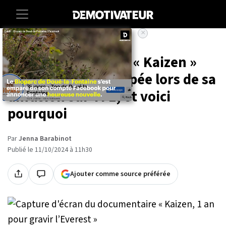
×
Accueil
Societe
Entertainment
Cette scène du film « Kaizen »
d'Inoxtag a été coupée lors de sa
diffusion sur TF1, et voici
pourquoi
Par
Jenna Barabinot
Publié le 11/10/2024 à 11h30
Ajouter comme source préférée