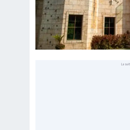
La suit