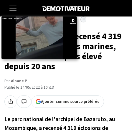
×
Accueil
Societe
Animaux
Le Mozambique a recensé 4 319
éclosions de tortues marines,
soit le chiffre le plus élevé
depuis 20 ans
Par
Albane P
Publié le 14/05/2022 à 10h13
Ajouter comme source préférée
Le parc national de l'archipel de Bazaruto, au
Mozambique, a recensé 4 319 éclosions de