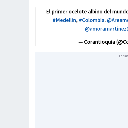
El primer ocelote albino del mundo
#Medellín
,
#Colombia
.
@Areame
@amoramartinez
— Corantioquia (@C
La suit