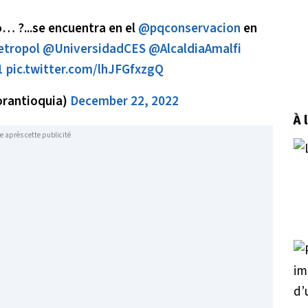
… ?...se encuentra en el
@pqconservacion
en
tropol
@UniversidadCES
@AlcaldiaAmalfi
1
pic.twitter.com/lhJFGfxzgQ
orantioquia)
December 22, 2022
À 
e après cette publicité