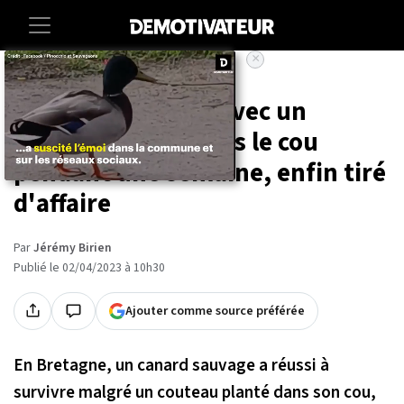
×
Accueil
Societe
Animaux
Ce canard, vivant avec un
couteau planté dans le cou
pendant une semaine, enfin tiré
d'affaire
Par
Jérémy Birien
Publié le 02/04/2023 à 10h30
Ajouter comme source préférée
En Bretagne, un canard sauvage a réussi à
survivre malgré un couteau planté dans son cou,