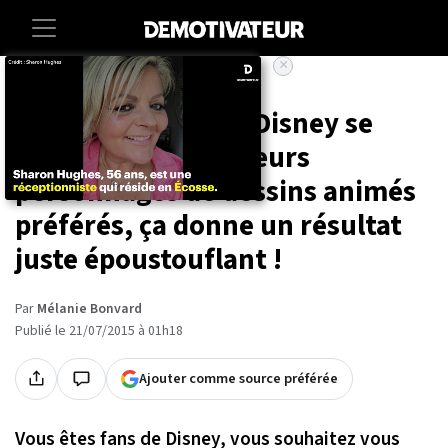
×
Accueil
Lifestyle
Quand des fans de Disney se
font faire tatouer leurs
personnages de dessins animés
préférés, ça donne un résultat
juste époustouflant !
Par
Mélanie Bonvard
Publié le 21/07/2015 à 01h18
Ajouter comme source préférée
Vous êtes fans de Disney, vous souhaitez vous