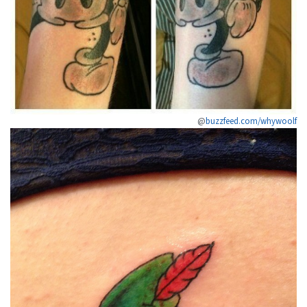
@
buzzfeed.com/whywoolf