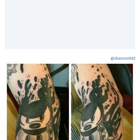
@
shannonh42