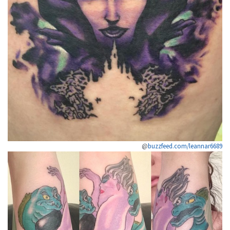
@
buzzfeed.com/leannar6689