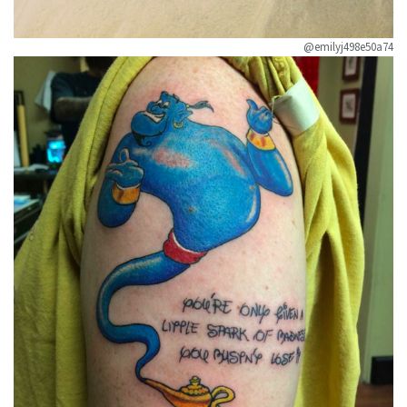
@emilyj498e50a74