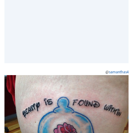
@
samanthas4