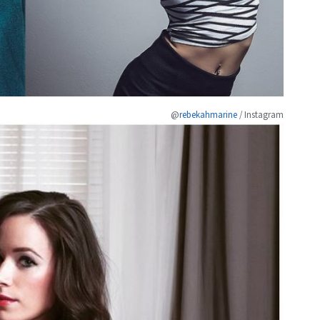
@
rebekahmarine
/ Instagram