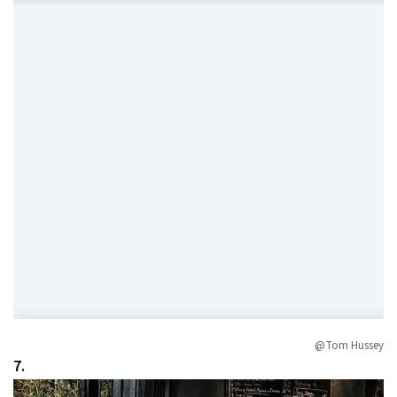
@Tom Hussey
7.