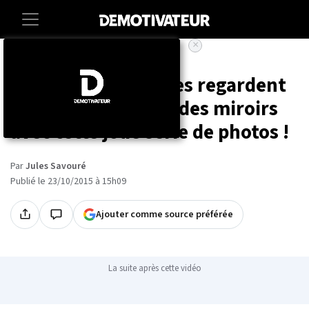
×
Accueil
Culture
Des personnes âgées regardent
leur jeunesse dans des miroirs
avec cette jolie série de photos !
Par
Jules Savouré
Publié le 23/10/2015 à 15h09
Ajouter comme source préférée
La suite après cette vidéo