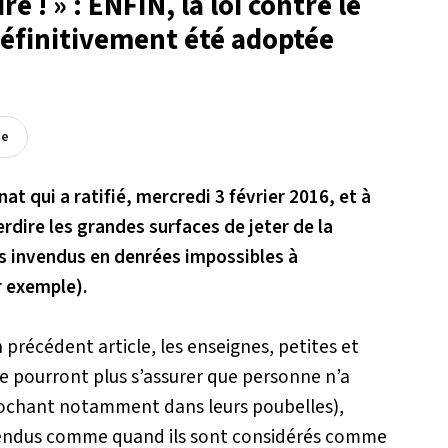
e ! » : ENFIN, la loi contre le
définitivement été adoptée
ée
énat qui a ratifié, mercredi 3 février 2016, et à
terdire les grandes surfaces de jeter de la
ts invendus en denrées impossibles à
r exemple).
récédent article, les enseignes, petites et
e pourront plus s’assurer que personne n’a
piochant notamment dans leurs poubelles),
vendus comme quand ils sont considérés comme