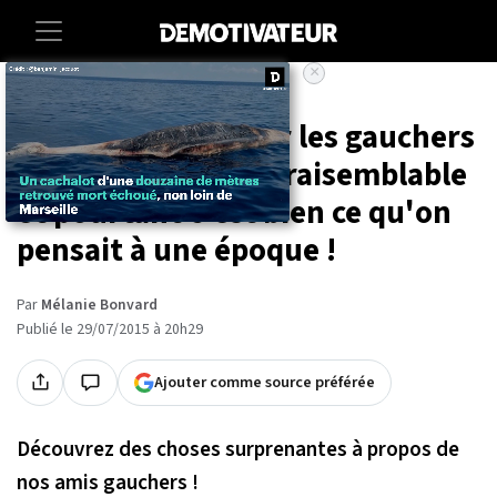
×
Accueil
18 faits à savoir sur les gauchers
! La 13 est juste invraisemblable
et pourtant c'est bien ce qu'on
pensait à une époque !
Par
Mélanie Bonvard
Publié le 29/07/2015 à 20h29
Ajouter comme source préférée
Découvrez des choses surprenantes à propos de
nos amis gauchers !