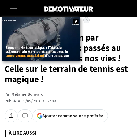
×
Accueil
Insolite
14 fails du quotidien par
lesquels on est tous passés au
moins une fois dans nos vies !
Celle sur le terrain de tennis est
magique !
Par
Mélanie Bonvard
Publié le 19/05/2016 à 17h08
Ajouter comme source préférée
À LIRE AUSSI