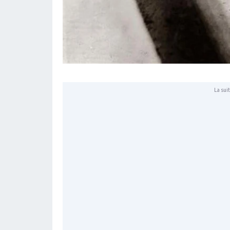
La suit