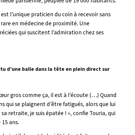
ieue parisienne, peuplée de 19 000 habitants.
l est l’unique praticien du coin à recevoir sans
 rare en médecine de proximité. Une
préciées qui suscitent l’admiration chez ses
u d’une balle dans la tête en plein direct sur
cœur gros comme ça, il est à l’écoute (…) Quand
s qui se plaignent d’être fatigués, alors que lui
sa retraite, je suis épatée !
», confie Touria, qui
e 15 ans.