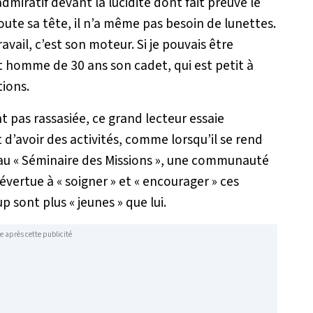
dmiratif devant la lucidité dont fait preuve le
a toute sa tête, il n’a même pas besoin de lunettes.
ravail, c’est son moteur. Si je pouvais être
et homme de 30 ans son cadet, qui est petit à
tions.
t pas rassasiée, ce grand lecteur essaie
’avoir des activités, comme lorsqu’il se rend
 au « Séminaire des Missions », une communauté
’évertue à «
soigner
» et «
encourager
» ces
 sont plus « jeunes » que lui.
e après cette publicité