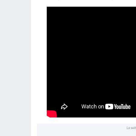
La suit