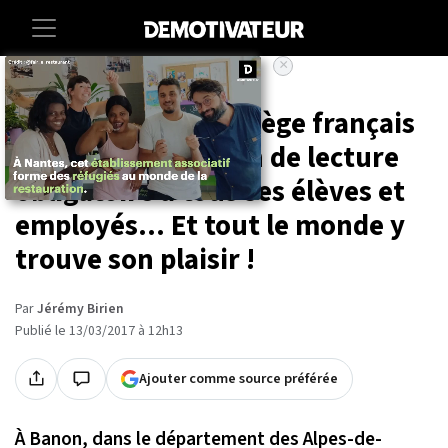
×
Accueil
Societe
À vos livres ! Ce collège français
impose une session de lecture
obligatoire à tous ses élèves et
employés... Et tout le monde y
trouve son plaisir !
Par
Jérémy Birien
Publié le 13/03/2017 à 12h13
Ajouter comme source préférée
À Banon, dans le département des Alpes-de-