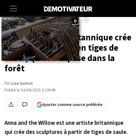
×
Accueil
Societe
Environnement
Cette sculptrice britannique crée
des oeuvres faites en tiges de
saule, qu'elle expose dans la
forêt
Par
Lisa Guinot
Publié le 03/06/2021 à 15h48
Ajouter comme source préférée
Anna and the Willow est une artiste britannique
qui crée des sculptures à partir de tiges de saule.