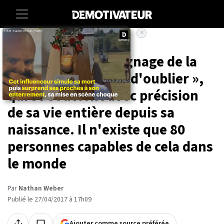
×
Accueil
Societe
Sciences
L'incroyable témoignage de la
femme « incapable d'oublier »,
qui se souvient avec précision
de sa vie entière depuis sa
naissance. Il n'existe que 80
personnes capables de cela dans
le monde
Par
Nathan Weber
Publié le 27/04/2017 à 17h09
Ajouter comme source préférée