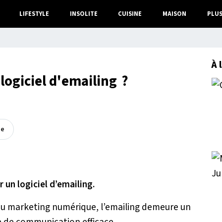
LIFESTYLE
INSOLITE
CUISINE
MAISON
PLU
À 
ogiciel d'emailing ?
ée
r un logiciel d’emailing.
du marketing numérique, l’emailing demeure un
e de communication efficace.