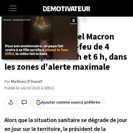
×
Accueil
Societe
Sante
Covid-19 : Emmanuel Macron
annonce un couvre-feu de 4
semaines, entre 21h et 6 h, dans
les zones d'alerte maximale
Par
Mathieu D'Hondt
Publié le 14/10/2020 à 20h11
Ajouter comme source préférée
Alors que la situation sanitaire se dégrade de jour
en jour sur le territoire, le président de la