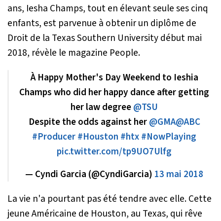
ans, Iesha Champs, tout en élevant seule ses cinq
enfants, est parvenue à obtenir un diplôme de
Droit de la Texas Southern University début mai
2018, révèle le magazine People.
À Happy Mother's Day Weekend to Ieshia
Champs who did her happy dance after getting
her law degree
@TSU
Despite the odds against her
@GMA
@ABC
#Producer
#Houston
#htx
#NowPlaying
pic.twitter.com/tp9UO7Ulfg
— Cyndi Garcia (@CyndiGarcia)
13 mai 2018
La vie n'a pourtant pas été tendre avec elle. Cette
jeune Américaine de Houston, au Texas, qui rêve