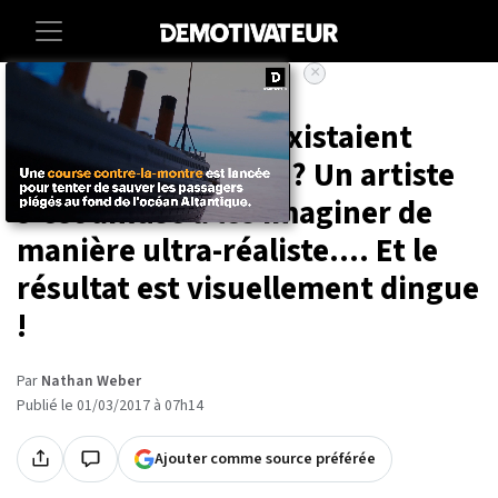
×
Accueil
Art-photographie
Et si les Pokémon existaient
dans le monde réel ? Un artiste
s'est amusé à les imaginer de
manière ultra-réaliste.... Et le
résultat est visuellement dingue
!
Par
Nathan Weber
Publié le 01/03/2017 à 07h14
Ajouter comme source préférée