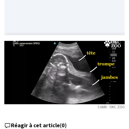
Crédit : OKC ZOO
Réagir à cet article
(
0
)