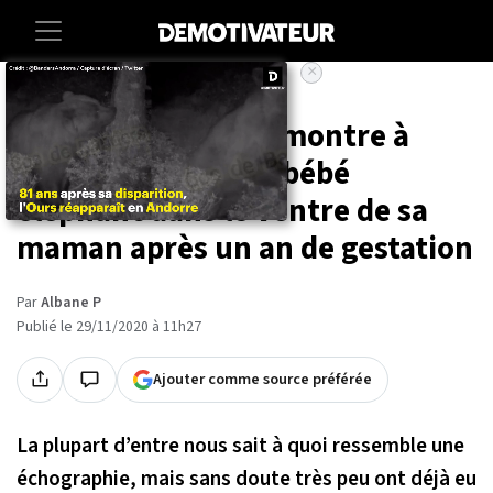
×
Accueil
Societe
Animaux
Cette échographie montre à
quoi ressemble un bébé
éléphant dans le ventre de sa
maman après un an de gestation
Par
Albane P
Publié le 29/11/2020 à 11h27
Ajouter comme source préférée
La plupart d’entre nous sait à quoi ressemble une
échographie, mais sans doute très peu ont déjà eu