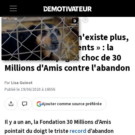
×
Accueil
Societe
Animaux
« La peine de mort n'existe plus,
sauf pour les innocents » : la
nouvelle campagne choc de 30
Millions d'Amis contre l'abandon
Par
Lisa Guinot
Publié le 19/06/2020 à 16h56
Ajouter comme source préférée
Il y a un an, la Fondation 30 Millions d’Amis
pointait du doigt le triste
record
d’abandon