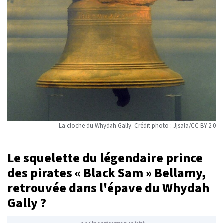
La cloche du Whydah Gally. Crédit photo : Jjsala/CC BY 2.0
Le squelette du légendaire prince
des pirates « Black Sam » Bellamy,
retrouvée dans l'épave du Whydah
Gally ?