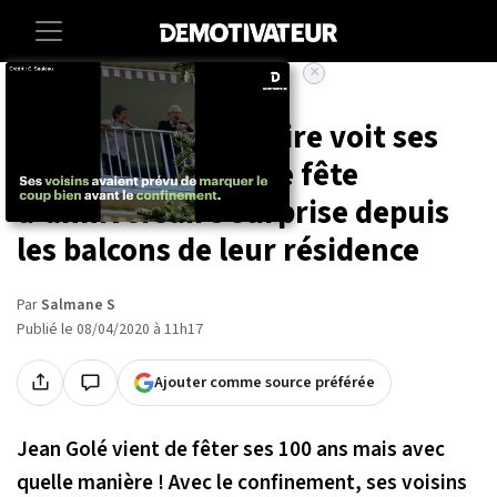
×
Accueil
Societe
À Lyon, un centenaire voit ses
voisins lui faire une fête
d'anniversaire surprise depuis
les balcons de leur résidence
Par
Salmane S
Publié le 08/04/2020 à 11h17
Ajouter comme source préférée
Jean Golé vient de fêter ses 100 ans mais avec
quelle manière ! Avec le confinement, ses voisins