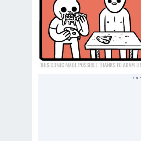
La suit