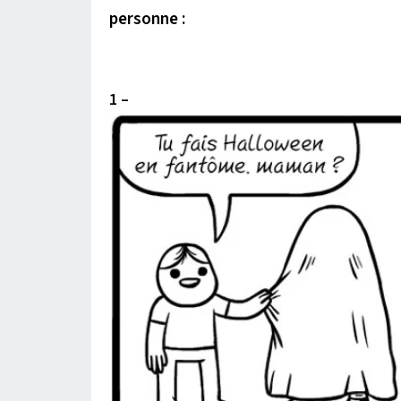
personne :
1 –