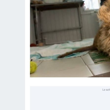
La suit