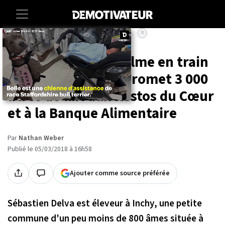
×
Accueil
Societe
Un agriculteur se filme en train
de boire du lait et promet 3 000
litres de lait aux Restos du Cœur
et à la Banque Alimentaire
Par
Nathan Weber
Publié le 05/03/2018 à 16h58
Ajouter comme source préférée
Sébastien Delva est éleveur à Inchy, une petite
commune d'un peu moins de 800 âmes située à