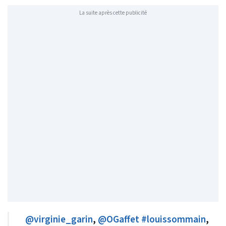
La suite après cette publicité
@virginie_garin
,
@OGaffet
#louissommain
,