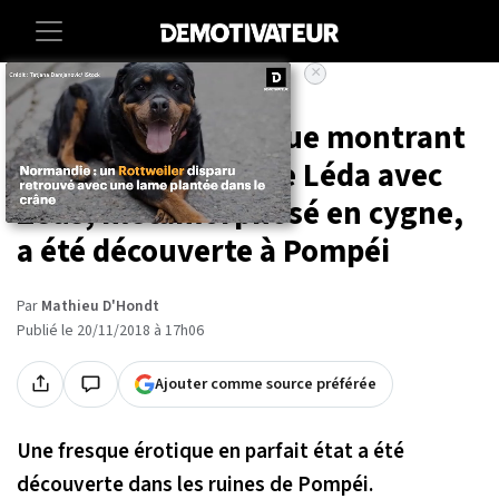
×
Accueil
Societe
Culture
Une fresque érotique montrant
les ébats de la reine Léda avec
Zeus, métamorphosé en cygne,
a été découverte à Pompéi
Par
Mathieu D'Hondt
Publié le 20/11/2018 à 17h06
Ajouter comme source préférée
Une fresque érotique en parfait état a été
découverte dans les ruines de Pompéi.