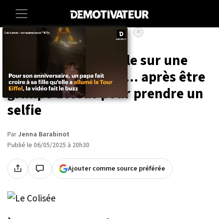
×
Accueil
Societe
Un touriste s'empale sur une
barrière du Colisée... après être
grimpé dessus pour prendre un
selfie
Par
Jenna Barabinot
Publié le 06/05/2025 à 20h30
Ajouter comme source préférée