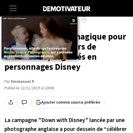
×
Accueil
Societe
Une séance photo magique pour
ces enfants, porteurs de
trisomie 21, déguisés en
personnages Disney
Par
Emmanuel P.
Publié le 22/11/2019 à 12h08
Ajouter comme source préférée
La campagne "
Down with Disney
" lancée par une
photographe anglaise a pour dessein de “
célébrer