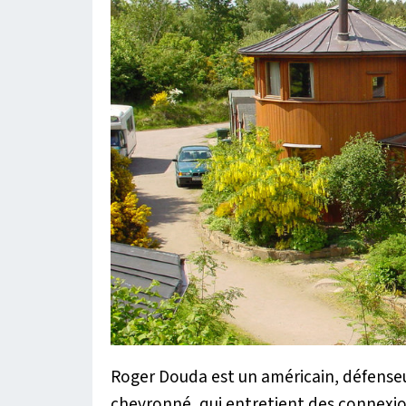
Roger
Douda
est un américain, défense
chevronné, qui entretient des connex