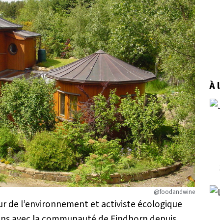
À 
@foodandwine
ur de l’environnement et activiste écologique
ions avec la communauté de
Findhorn
depuis