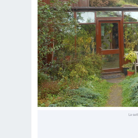
La suit