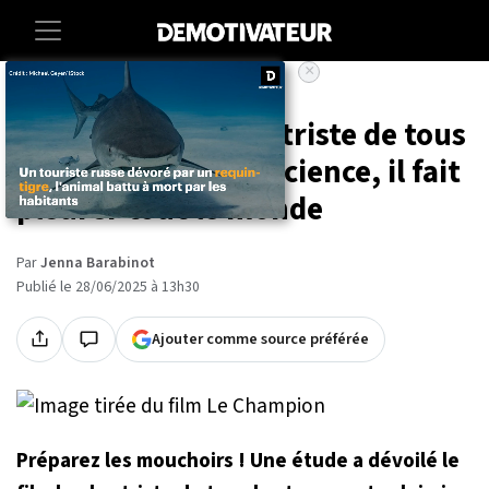
×
Accueil
Entertainment
Cinema
Voici le film le plus triste de tous
les temps selon la science, il fait
pleurer tout le monde
Par
Jenna Barabinot
Publié le 28/06/2025 à 13h30
Ajouter comme source préférée
Préparez les mouchoirs ! Une étude a dévoilé le