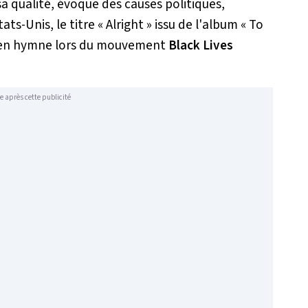
sa qualité, évoque des causes politiques,
ts-Unis, le titre «
Alright
» issu de l'album «
To
gé en hymne lors du mouvement
Black Lives
e après cette publicité