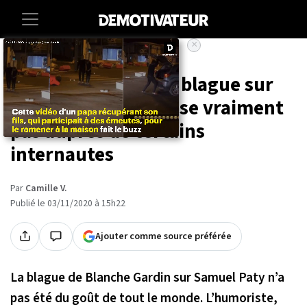
×
Accueil
Entertainment
People
Blanche Gardin : sa blague sur
Samuel Paty ne passe vraiment
pas auprès de certains
internautes
Par
Camille V.
Publié le 03/11/2020 à 15h22
Ajouter comme source préférée
La blague de Blanche Gardin sur Samuel Paty n’a
pas été du goût de tout le monde. L’humoriste,