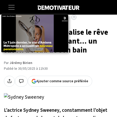
×
Accueil
Societe
Entertainment
Sydney Sweeney réalise le rêve
de ses fans en vendant... un
savon à l'eau de son bain
Par
Jérémy Birien
Publié le 30/05/2025 à 11h30
Ajouter comme source préférée
L’actrice Sydney Sweeney, constamment l’objet