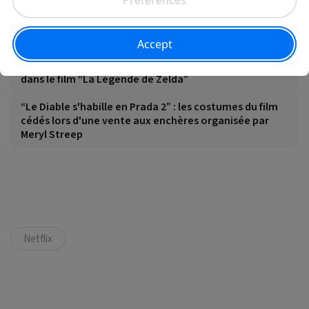
À lire aussi
Sam Neill, décédé le mois dernier, fera une apparition
dans le film “La Légende de Zelda”
“Le Diable s'habille en Prada 2” : les costumes du film
cédés lors d'une vente aux enchères organisée par
Meryl Streep
Netflix