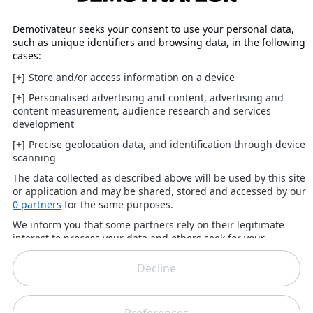
« Probablement la série la plus
impressionnante que j'ai vue depuis
longtemps. L'écriture est excellente et
Natasha Lyonne est incroyable ».
Un autre fan du show télévisé estime que «
Russian
Doll
» mérite «
plus de reconnaissance
».
Vous l’aurez compris ! La série ne laisse personne
indifférent.
Réagir à cet article
(
0
)
Suivez-nous sur Google