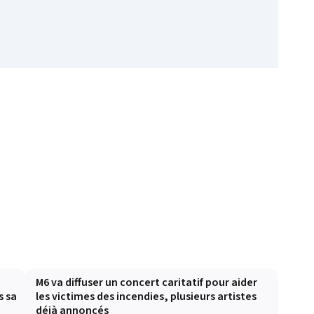
M6 va diffuser un concert caritatif pour aider
s sa
les victimes des incendies, plusieurs artistes
déjà annoncés