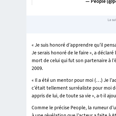
— People (@p
La sui
«
Je suis honoré d’apprendre qu’il pensa
Je serais honoré de le faire
», a déclaré l
mort de celui qui fut son partenaire à l’
2009.
«
Il a été un mentor pour moi (…) Je l’ad
c’était tellement surréaliste pour moi de 
appris de lui, de toute sa vie
», a-t-il ajo
Comme le précise People, la rumeur d’
à une révélation que l’acteur a faite à 