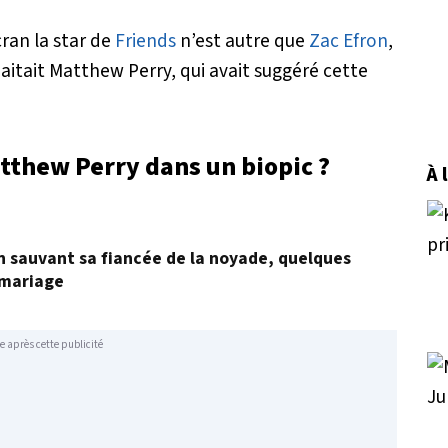
cran la star de
Friends
n’est autre que
Zac Efron
,
itait Matthew Perry, qui avait suggéré cette
atthew Perry dans un biopic ?
À 
en sauvant sa fiancée de la noyade, quelques
 mariage
e après cette publicité