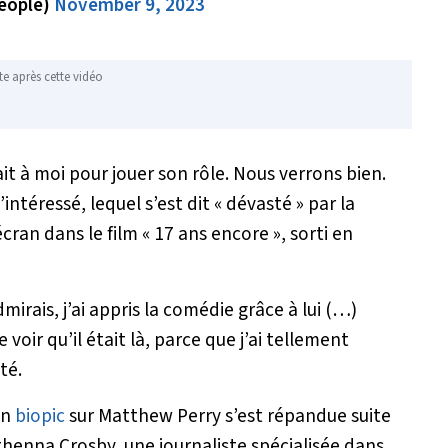
eople)
November 9, 2023
te après cette vidéo
it à moi pour jouer son rôle. Nous verrons bien.
’intéressé, lequel s’est dit « dévasté » par la
écran dans le film «
17 ans encore
», sorti en
mirais, j’ai appris la comédie grâce à lui (…)
voir qu’il était là, parce que j’ai tellement
uté.
un
biopic
sur Matthew Perry s’est répandue suite
Athenna Crosby, une journaliste spécialisée dans