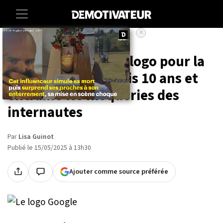
×
Accueil
Societe
High-tech
Google change son logo pour la
première fois depuis 10 ans et
entraîne les moqueries des
internautes
Par
Lisa Guinot
Publié le 15/05/2025 à 13h30
Ajouter comme source préférée