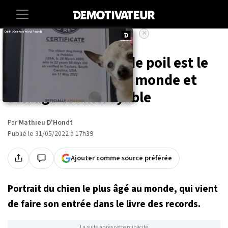
×
Accueil
Insolite
Cette petite boule de poil est le
plus vieux chien au monde et
son âge est incroyable
Par
Mathieu D'Hondt
Publié le 31/05/2022 à 17h39
Ajouter comme source préférée
Portrait du chien le plus âgé au monde, qui vient
de faire son entrée dans le livre des records.
La suite après cette publicité