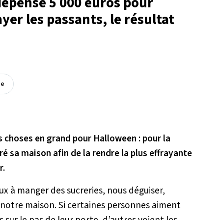
dépense 5 000 euros pour
yer les passants, le résultat
ée
es choses en grand pour Halloween : pour la
é sa maison afin de la rendre la plus effrayante
r.
 à manger des sucreries, nous déguiser,
r notre maison. Si certaines personnes aiment
 sur le pas de leur porte, d’autres voient les