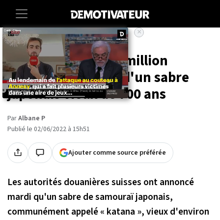
×
Accueil
Societe
Insolite
Il risque près d'un million
d'amende à cause d'un sabre
japonais vieux de 700 ans
Par
Albane P
Publié le 02/06/2022 à 15h51
Ajouter comme source préférée
Les autorités douanières suisses ont annoncé
mardi qu'un sabre de samouraï japonais,
communément appelé « katana », vieux d'environ