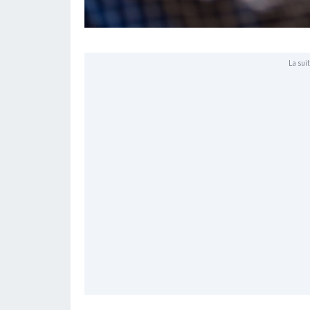
La suit