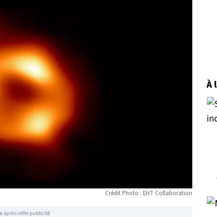
À 
Crédit Photo : EHT Collaboration
e après cette publicité