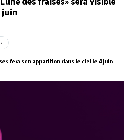
Lune des fraises» sera visible
 juin
ée
es fera son apparition dans le ciel le 4 juin