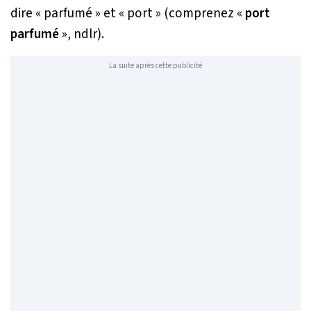
dire « parfumé » et « port » (comprenez «
port
parfumé
», ndlr).
La suite après cette publicité