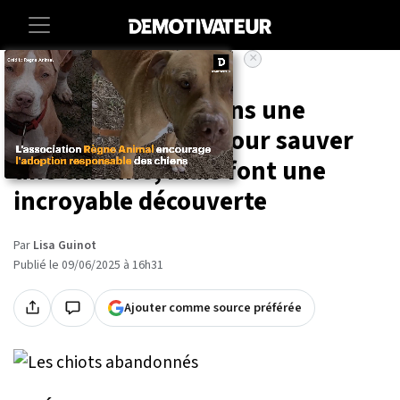
×
Accueil
Animaux
Ils s'aventurent dans une
maison insalubre pour sauver
une chienne, mais font une
incroyable découverte
Par
Lisa Guinot
Publié le 09/06/2025 à 16h31
Ajouter comme source préférée