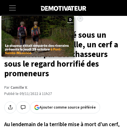
×
Accueil
Animaux
Après s'être réfugié sous un
ponton en pleine ville, un cerf a
été abattu par des chasseurs
sous le regard horrifié des
promeneurs
Par
Camille V.
Publié le 09/11/2022 à 11h27
Ajouter comme source préférée
Au lendemain de la terrible mise à mort d’un cerf,