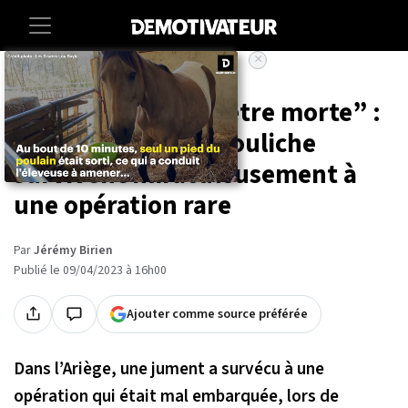
×
Accueil
Societe
Animaux
“La petite devrait être morte” :
une jument et sa pouliche
survivent miraculeusement à
une opération rare
Par
Jérémy Birien
Publié le 09/04/2023 à 16h00
Ajouter comme source préférée
Dans l’Ariège, une jument a survécu à une
opération qui était mal embarquée, lors de