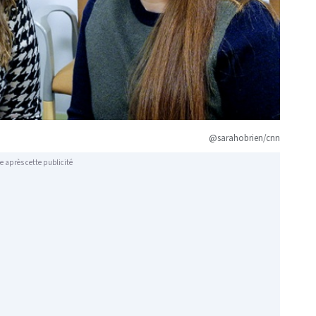
@sarahobrien/cnn
e après cette publicité