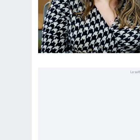
La suit